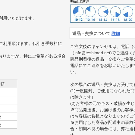
■福山通運
利用いただけます。
返品・交換について
詳細
ご利用頂けます。代引き手数料に
ご注文後のキャンセルは、電話（083
（info@teshimari.net)でご連
おりますが、特にご希望がある場合
商品到着後の返品・交換をご希望
電話にてご連絡をお願いいたしま
い。
金額
次の場合の返品・交換はお受けで
(1)一度開封、ご使用になられた
は除きます）
(2)お客様の元でキズ・破損が生
※商品発送後、お届け後のお客様
はお客様の負担となりますのでご
円
※お届けした商品が配送中の事故
円
合・初期不良の場合には、弊社送
す。