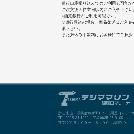
銀行口座振り込みでのご利用も可能で
ご注文後５営業日以内にご入金下さい
●
西京銀行がご利用可能です。
※銀行振込の場合、商品発送はご入金
承下さい。
また振込み手数料はお客様にてご負担
所在地 山口県防府市新田1969（問屋口マリー
TEL.0835-24-1221 FAX.0835-25-8109
営業時間 ９：００〜１８：００（水曜定休）