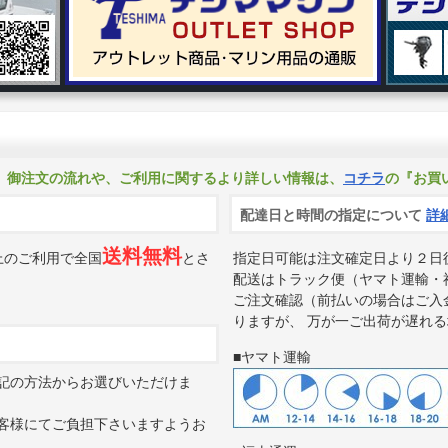
。御注文の流れや、ご利用に関するより詳しい情報は、
コチラ
の『お買
配達日と時間の指定について
詳
送料無料
上のご利用で全国
とさ
指定日可能は注文確定日より２日
配送はトラック便（ヤマト運輸・
ご注文確認（前払いの場合はご入
りますが、 万が一ご出荷が遅れ
■ヤマト運輸
記の方法からお選びいただけま
客様にてご負担下さいますようお