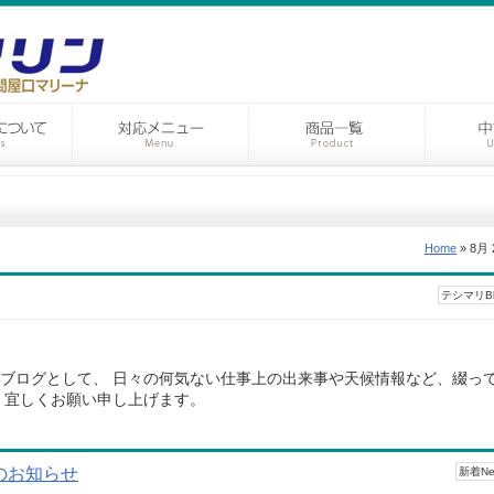
Home
» 8月 
テシマリBl
ブログとして、 日々の何気ない仕事上の出来事や天候情報など、綴っ
く宜しくお願い申し上げます。
のお知らせ
新着Ne