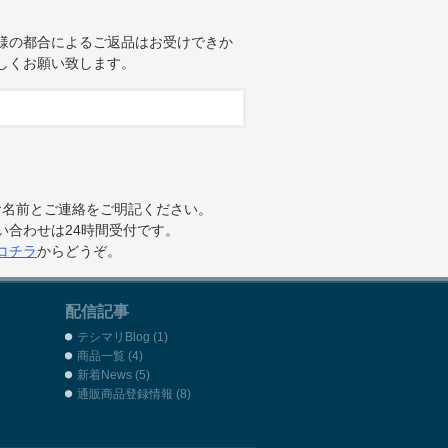
様の都合によるご返品はお受けできか
しくお願い致します。
お名前とご連絡をご明記ください。
い合わせは24時間受付です。
コチラ
からどうぞ。
配信記事
テシマリBlog
(1)
商品一覧
(4)
新着News
(5)
通販商品登録情報
(8)