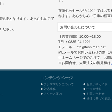
す。
。
在庫処分セール品に関してはお客
ねます。あらかじめご了承の程宜
確認後となります。あらかじめご了
お問い合わせについて
ください。
【営業時間】10:00〜18:00
TEL：0835-24-1221
Ｅメール：info@teshimari.net
※Eメールでお問い合わせの際は
※ホームページでのご注文、お問
※お問合せ、大量注文の御見積は
コンテンツページ
テシママリンについて
お買い物ガイド
対応業務
中古艇情報
アクセス案内
お問い合わせ
ナ）
法律に基づく表記