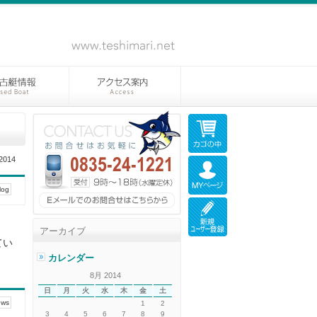
2014
og
アーカイブ
てい
カレンダー
8月 2014
日
月
火
水
木
金
土
ws
1
2
3
4
5
6
7
8
9