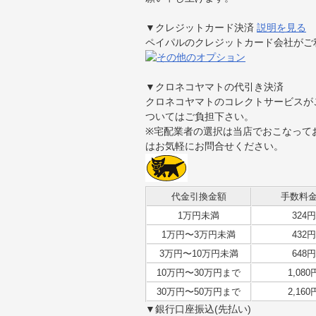
▼クレジットカード決済
説明を見る
ペイパルのクレジットカード会社がご
▼
クロネコヤマト
の代引き決済
クロネコヤマト
のコレクトサービスが
ついてはご負担下さい。
※宅配業者の選択は当店でおこなって
はお気軽にお問合せください。
代金引換金額
手数料
1万円未満
324円
1万円〜3万円未満
432円
3万円〜10万円未満
648円
10万円〜30万円まで
1,080
30万円〜50万円まで
2,160
▼銀行口座振込(先払い)