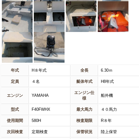
年式
H８年式
全長
6.30ｍ
定員
４名
艇体年式
H8年式
エンジン仕
エンジン
YAMAHA
船外機
様
型式
F40FWHX
最大馬力
４０馬力
使用期間
580H
検査期限
R８年
次回検査
定期検査
保管状況
陸上保管